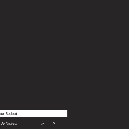
meur-Bodou)
de l'auteur
>
^