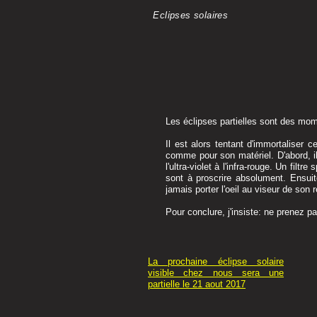
Eclipses solaires
Les éclipses partielles sont des mom
Il est alors tentant d'immortaliser
comme pour son matériel. D'abord, il
l'ultra-
violet à l'infra-
rouge. Un filtre 
sont à proscrire absolument. Ensuite
jamais porter l'oeil au viseur de son r
Pour conclure, j'insiste: ne prenez p
La prochaine éclipse solaire
visible chez nous sera une
partielle le 21 aout 2017